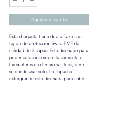
Agregar al carrito
Esta chaqueta tiene doble forro con
tejido de protección Swiss EMF de
calidad de 2 capas. Está diseñado para
poder colocarse sobre la camiseta o
los suéteres en climas más fríos, pero
se puede usar solo. La capucha
extragrande está diseñada para cubrir
las orejas en esas zonas EMF de alta
intensidad.
INFORMACIÓN DEL
PRODUCTO
Esta es la información detallada de tu